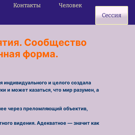
Контакты
Человек
е чистого
Сессия
ятия. Сообщество
нная форма.
я индивидуального и целого создала
и и может казаться, что мир разумен, а
 нее через преломляющий объектив,
ного видения. Адекватное — значит как