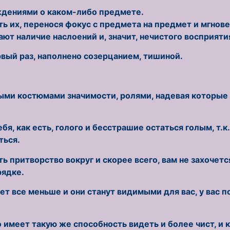
ждениями о каком-либо предмете.
ь их, перенося фокус с предмета на предмет и мгнов
т наличие наслоений и, значит, нечистого восприяти
рвый раз, наполнено созерцанием, тишиной.
ыми костюмами значимости, ролями, надевая которые
, как есть, голого и бесстрашие остаться голым, т.к
ться.
ь притворство вокруг и скорее всего, вам не захочетс
рядке.
т все меньше и они станут видимыми для вас, у вас п
о имеет такую же способность видеть и более чист, и 