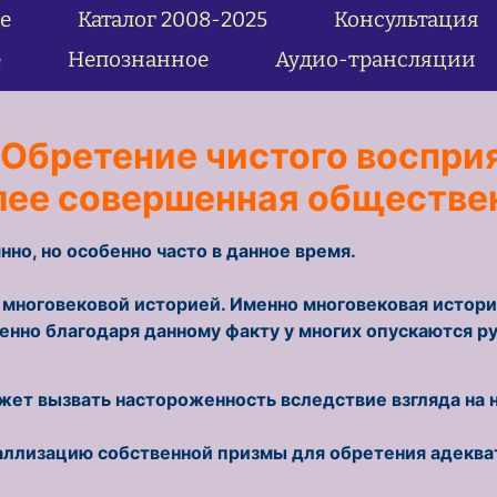
е
Каталог 2008-2025
Консультация
озможностей. Обретени
е
Непознанное
Аудио-трансляции
 Обретение чистого воспри
лее совершенная обществе
но, но особенно часто в данное время.
 многовековой историей. Именно многовековая истори
но благодаря данному факту у многих опускаются рук
может вызвать настороженность вследствие взгляда на
аллизацию собственной призмы для обретения адекват