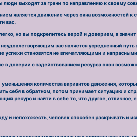
ы люди выходят за грани по направлению к своему сов
ением является движение через окна возможностей к 
и вас.
легко, но вы подкрепитесь верой и доверием, а значи
 неудовлетворяющим вас является усредненный путь жи
ние успехи становятся не впечатляющими и напрасными
е в доверии с задействованием ресурса окон возможн
и уменьшения количества вариантов движения, которые
ить себя в обратном, потом принимает ситуацию и стр
ий ресурс и найти в себе то, что другое, отличное, е
оду и непохожесть, человек способен раскрывать и и
именно неповторимую уникальную природу каждого, н