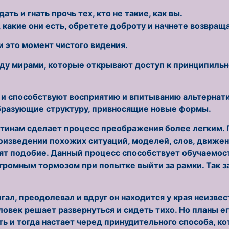
ть и гнать прочь тех, кто не такие, как вы.
 какие они есть, обретете доброту и начнете возвращ
и это момент чистого видения.
у мирами, которые открывают доступ к принципильно
 и способствуют восприятию и впитыванию альтернат
бразующие структуру, привносящие новые формы.
ртинам сделает процесс преображения более легким. 
оизведении похожих ситуаций, моделей, слов, движен
ят подобие. Данный процесс способствует обучаемост
громным тормозом при попытке выйти за рамки. Так з
гал, преодолевал и вдруг он находится у края неизве
еловек решает развернуться и сидеть тихо. Но планы е
ь и тогда настает черед принудительного способа, кот