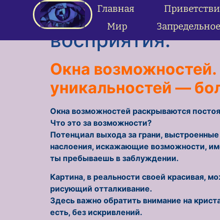
содержимому
Главная
Приветстви
24.09.12 Окна в
Мир
Запредельно
восприятия.
Окна возможностей.
уникальностей — бо
Окна возможностей раскрываются постоян
Что это за возможности?
Потенциал выхода за грани, выстроенные
наслоения, искажающие возможности, имен
ты пребываешь в заблуждении.
Картина, в реальности своей красивая, 
рисующий отталкивание.
Здесь важно обратить внимание на крист
есть, без искривлений.