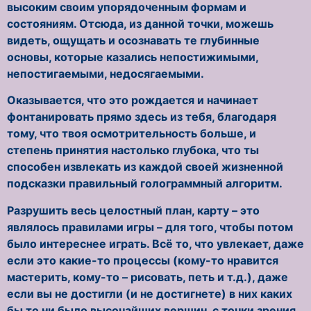
высоким своим упорядоченным формам и
состояниям. Отсюда, из данной точки, можешь
видеть, ощущать и осознавать те глубинные
основы, которые казались непостижимыми,
непостигаемыми, недосягаемыми.
Оказывается, что это рождается и начинает
фонтанировать прямо здесь из тебя, благодаря
тому, что твоя осмотрительность больше, и
степень принятия настолько глубока, что ты
способен извлекать из каждой своей жизненной
подсказки правильный голограммный алгоритм.
Разрушить весь целостный план, карту – это
являлось правилами игры – для того, чтобы потом
было интереснее играть. Всё то, что увлекает, даже
если это какие-то процессы (кому-то нравится
мастерить, кому-то – рисовать, петь и т.д.), даже
если вы не достигли (и не достигнете) в них каких
бы то ни было высочайших вершин, с точки зрения