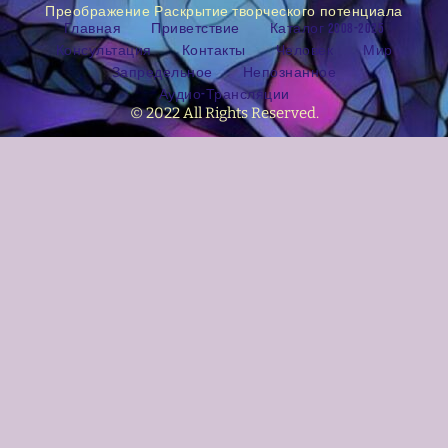
Преображение Раскрытие творческого потенциала
Главная
Приветствие
Каталог 2008-2025
Консультация
Контакты
Человек
Мир
Запредельное
Непознанное
Аудио-Трансляции
© 2022 All Rights Reserved.