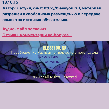
18.10.15
Автор: Латуйя, сайт: http://blessyou.ru/, материал
разрешен к свободному размещению и передаче,
ссылка на источник обязательна.
Аудио-файл послания…
Отзывы, комментарии на форуме…
BLESSYOU.RU
Преображение Раскрытие творческого потенциала
Главная
Приветствие
Каталог 2008-2025
Консультация
Контакты
Человек
Мир
Запредельное
Непознанное
Аудио-Трансляции
© 2022 All Rights Reserved.