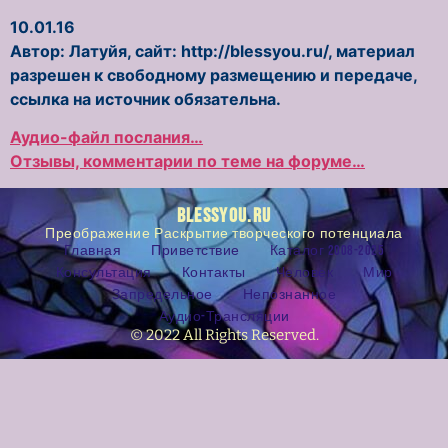
10.01.16
Автор: Латуйя, сайт: http://blessyou.ru/, материал
разрешен к свободному размещению и передаче,
ссылка на источник обязательна.
Аудио-файл послания…
Отзывы, комментарии по теме на форуме…
BLESSYOU.RU
Преображение Раскрытие творческого потенциала
Главная
Приветствие
Каталог 2008-2025
Консультация
Контакты
Человек
Мир
Запредельное
Непознанное
Аудио-Трансляции
© 2022 All Rights Reserved.