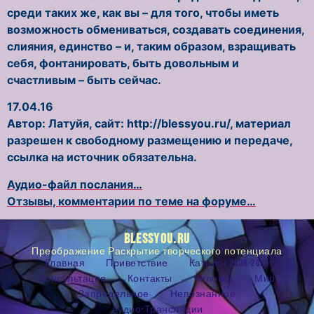
среди таких же, как вы – для того, чтобы иметь
возможность обмениваться, создавать соединения,
слияния, единство – и, таким образом, взращивать
себя, фонтанировать, быть довольным и
счастливым – быть сейчас.
17.04.16
Автор: Латуйя, сайт: http://blessyou.ru/, материал
разрешен к свободному размещению и передаче,
ссылка на источник обязательна.
Аудио-файл послания…
Отзывы, комментарии по теме на форуме…
BLESSYOU.RU
Преображение Раскрытие творческого потенциала
Главная
Приветствие
Каталог 2008-2025
Консультация
Контакты
Человек
Мир
Запредельное
Непознанное
Аудио-Трансляции