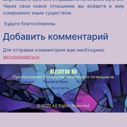
Через свое новое отношение вы войдете в мир
совершенно иным существом.
Будьте благословенны
Добавить комментарий
Для отправки комментария вам необходимо
авторизоваться
.
BLESSYOU.RU
Преображение Раскрытие творческого потенциала
Главная
Приветствие
Каталог 2008-2025
Консультация
Контакты
Человек
Мир
Запредельное
Непознанное
Аудио-Трансляции
© 2022 All Rights Reserved.