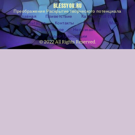
BLESSYOU.RU
Преображение Раскрытие творческого потенциала
Главная
Приветствие
Каталог 2008-2025
Консультация
Контакты
Человек
Мир
Запредельное
Непознанное
Аудио-Трансляции
© 2022 All Rights Reserved.