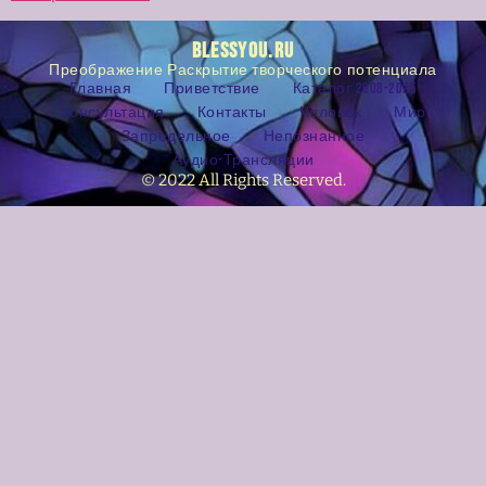
BLESSYOU.RU
Преображение Раскрытие творческого потенциала
Главная
Приветствие
Каталог 2008-2025
Консультация
Контакты
Человек
Мир
Запредельное
Непознанное
Аудио-Трансляции
© 2022 All Rights Reserved.