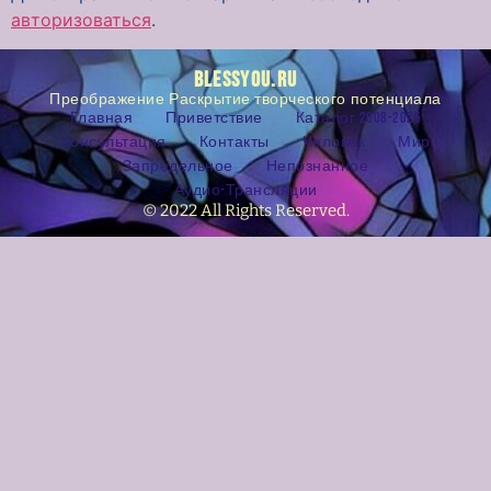
авторизоваться
.
BLESSYOU.RU
Преображение Раскрытие творческого потенциала
Главная
Приветствие
Каталог 2008-2025
Консультация
Контакты
Человек
Мир
Запредельное
Непознанное
Аудио-Трансляции
© 2022 All Rights Reserved.