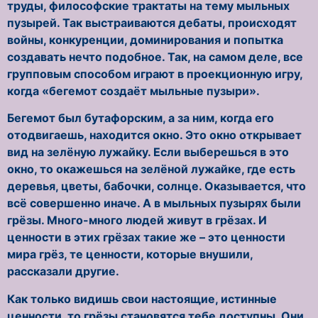
труды, философские трактаты на тему мыльных
пузырей. Так выстраиваются дебаты, происходят
войны, конкуренции, доминирования и попытка
создавать нечто подобное. Так, на самом деле, все
групповым способом играют в проекционную игру,
когда «бегемот создаёт мыльные пузыри».
Бегемот был бутафорским, а за ним, когда его
отодвигаешь, находится окно. Это окно открывает
вид на зелёную лужайку. Если выберешься в это
окно, то окажешься на зелёной лужайке, где есть
деревья, цветы, бабочки, солнце. Оказывается, что
всё совершенно иначе. А в мыльных пузырях были
грёзы. Много-много людей живут в грёзах. И
ценности в этих грёзах такие же – это ценности
мира грёз, те ценности, которые внушили,
рассказали другие.
Как только видишь свои настоящие, истинные
ценности, то грёзы становятся тебе доступны. Они