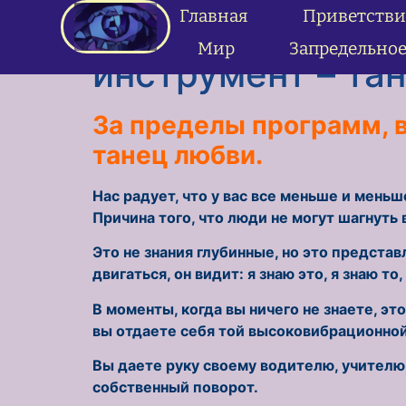
содержимому
Главная
Приветстви
Изида практика 
Мир
Запредельно
инструмент – та
За пределы программ, 
танец любви.
Нас радует, что у вас все меньше и меньш
Причина того, что люди не могут шагнуть 
Это не знания глубинные, но это предста
двигаться, он видит: я знаю это, я знаю то
В моменты, когда вы ничего не знаете, э
вы отдаете себя той высоковибрационной 
Вы даете руку своему водителю, учителю,
собственный поворот.