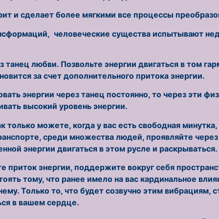
рит и сделает более мягкими все процессы преобраз
ансформаций, человеческие существа испытывают нед
з танец любви. Позвольте энергии двигаться в том га
новится за счет дополнительного притока энергии.
овать энергии через танец постоянно, то через эти ф
вать высокий уровень энергии.
к только можете, когда у вас есть свободная минутка
транспорте, среди множества людей, проявляйте через
ной энергии двигаться в этом русле и раскрываться.
ите приток энергии, поддержите вокруг себя простран
оять тому, что ранее имело на вас кардинальное влия
му. Только то, что будет созвучно этим вибрациям, 
ься в вашем сердце.