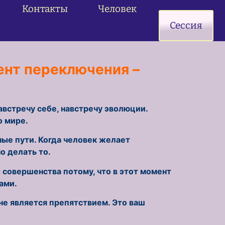
Контакты
Человек
 программ,
Сессия
ент переключения –
навстречу себе, навстречу эволюции.
о мире.
ные пути. Когда человек желает
но делать то.
 совершенства потому, что в этот момент
ами.
 не является препятствием. Это ваш