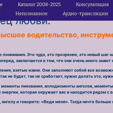
е
Каталог 2008-2025
Консультация
— 21.11.09 За пределы
е
Непознанное
Аудио-трансляции
нец любви.
высшее водительство, инструм
е понимания. Это чудо, это прозрение, это новый шаг 
вперед, заключается в том, что они очень много знают 
вления, взятые извне. Они заполняют собой все возмож
, так не будет, так не сработает, нужно делать это, нуж
то моменты ликования, аплодисменты ангелов, моменты
энергии, которая окружает вас и находится рядом с в
 ангелу и говорите: «Веди меня». Тогда ничто больше