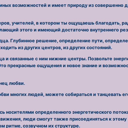
ных возможностей и имеет природу из совершенно др
ров, учителей, в котором ты ощущаешь благодать, р
лающий этого и имеющий достаточно внутреннего рез
дца. Глубинное решение, определение пути, определе
ходить из других центров, из других состояний.
а и связанные с ним нижние центры. Позвольте энерги
 Это прекрасные ощущения и новое знание и возможно
нец любви.
бви многих людей, можете собираться и танцевать его 
сь носителями определенного энергетического потока
вижения, люди смогут также присоединяться к этому 
м ритме, созвучном их структуре.