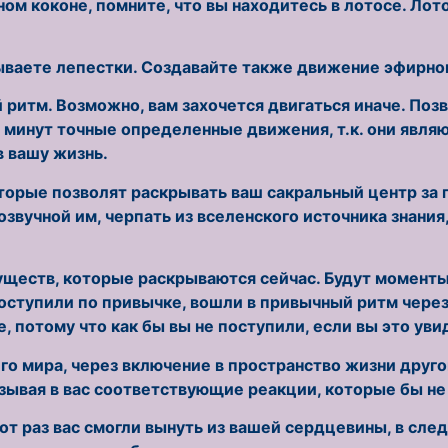
м коконе, помните, что вы находитесь в лотосе. Лот
рываете лепестки. Создавайте также движение эфирног
ритм. Возможно, вам захочется двигаться иначе. Поз
в минут точные определенные движения, т.к. они явл
 вашу жизнь.
орые позволят раскрывать ваш сакральный центр за 
озвучной им, черпать из вселенского источника знани
ществ, которые раскрываются сейчас. Будут моменты, 
оступили по привычке, вошли в привычный ритм через
, потому что как бы вы не поступили, если вы это уви
о мира, через включение в пространство жизни другог
зывая в вас соответствующие реакции, которые бы не
тот раз вас смогли вынуть из вашей сердцевины, в с